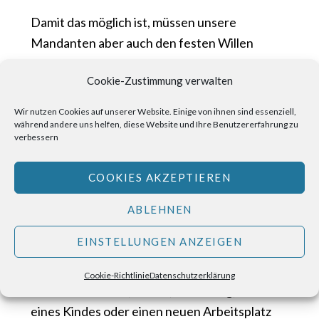
Damit das möglich ist, müssen unsere
Mandanten aber auch den festen Willen
haben, am Verfahren mitzuwirken, Termine
Cookie-Zustimmung verwalten
einhalten und benötigte Unterlagen zeitnah
bereitstellen, dafür garantieren wir auch eine
Wir nutzen Cookies auf unserer Website. Einige von ihnen sind essenziell,
optimale Verfahrensbegleitung. Schließlich
während andere uns helfen, diese Website und Ihre Benutzererfahrung zu
verbessern
hat unsere Kanzlei bereits über 4.000
Insolvenzen bearbeitet. Ist das Verfahren
COOKIES AKZEPTIEREN
eröffnet, haben Insolvenzschuldner nur noch
Verpflichtungen gegenüber dem
ABLEHNEN
Insolvenzverwalter. Sie müssen alle
EINSTELLUNGEN ANZEIGEN
Vermögenswerte offenlegen und wichtige
Änderungen wie zum Beispiel
Cookie-Richtlinie
Datenschutzerklärung
Wohnortwechsel, Heirat, Scheidung, Geburt
eines Kindes oder einen neuen Arbeitsplatz